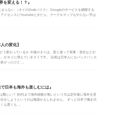
が世界を変える！？』
化が止まらない （タイのGrabバイク） Googleのサービスを網羅する
アドセンスにYoutubeときたら、グーグルマップもやらない手は
本人の変化】
はどう変わっているか 今後のタイは、昔と違って実業・居住などが
」がタイに増えていきそうです。 以前は日本人にもバックパッカ
多かったけど …
活で日本も海外も楽しむには』
住は難しい？ 60代まで海外経験が無いという方は定年後に海外を意
住をしようというのは無謀かもしれません。 ずっと日本で働き日
くも悪くも …