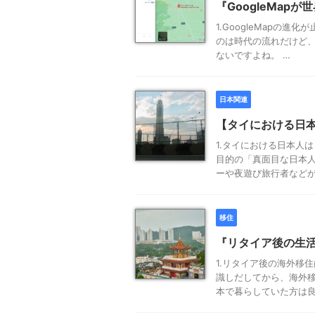
『GoogleMap
1.GoogleMapの進
のは時代の流れだけど、
ないですよね。 …
日本関連
【タイにおける日
1.タイにおける日本人
目的の「真面目な日本人
ーや夜遊び旅行者などが
移住
『リタイア後の生
1.リタイア後の海外移
識しだしてから、海外移
本で暮らしていた方は良