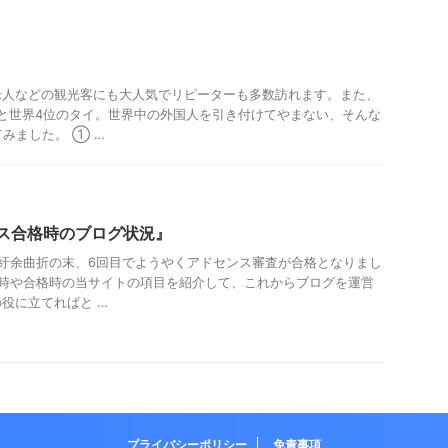
】
米人などの観光客にも大人気でリピーターも多数訪れます。また、
と世界4位のタイ。世界中の外国人を引き付けてやまない、そんな
みました。 ① …
センス合格時のブログ状況』
紆余曲折の末、6回目でようやくアドセンス審査が合格となりまし
査時や合格時の当サイトの項目を紹介して、これからブログを運営
役に立てればと …
プライバシーポリシー
免責事項