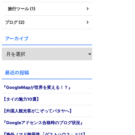
旅行ツール (1)
ブログ (2)
アーカイブ
最近の投稿
『GoogleMapが世界を変える！？』
【タイの魅力10選】
【外国人観光客がこぞってパタヤへ】
『Googleアドセンス合格時のブログ状況』
【海外ノマド御用達 「ゲストハウス」とは】