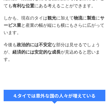
ても
有利な位置
にある考えることができます。
しかも、現在のタイは
観光
に加えて
物流
に
製造
に
サ
ービス業
と産業の幅が縦にも横にもさらに広がって
います。
今後も
政治的には不安定
な部分は見せるでしょう
が、
経済的には安定的な成長
が見込めると思いま
す。
4.タイでは意外な国の人々が増えている