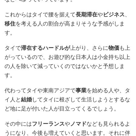
これからはタイで腰を据えて
長期滞在
や
ビジネス
、
移住
を考える人の割合が高まりそうな予感がしま
す。
タイで
滞在するハードルが
上がり、さらに
物価
も上
がっているので、お遊び的な日本人は小金持ち以上
の人を除いて減っていくのではないかと予想しま
す。
代わってタイや東南アジアで
事業
を始める人や、タ
イ人と
結婚
してタイに根ざして生活しようとするな
ど地に足が付いた人が目立ってくるでしょう。
その中には
フリーランス
や
ノマド
なども見られるよ
うになり、今後も増えていくと思います。それに伴