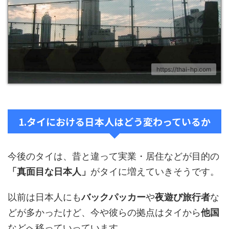
https://thai-hp.com
1.タイにおける日本人はどう変わっているか
今後のタイは、昔と違って実業・居住などが目的の
「真面目な日本人」
がタイに増えていきそうです。
以前は日本人にも
バックパッカー
や
夜遊び旅行者
な
どが多かったけど、今や彼らの拠点はタイから
他国
などへ移っていっています。