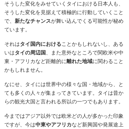
そうした変化をみせていくタイにおける日本人も、
そうした変化を見据えて積極的に行動していくこと
で、
新たなチャンス
が舞い込んでくる可能性が秘め
ています。
それは
タイ国内における
ことかもしれないし、ある
いは
タイの周辺国
、また意外なところで関欧米や中
東・アフリカなど距離的に
離れた地域
に関わること
かもしれません。
なにせ、タイには世界中の様々な国・地域から、と
ても多くの人々が集まってきています。タイは昔か
らの観光大国と言われる所以の一つでもあります。
今まではアジア以外では欧米どの人が多かった印象
ですが、今は
中東やアフリカ
など新興国や発展途上